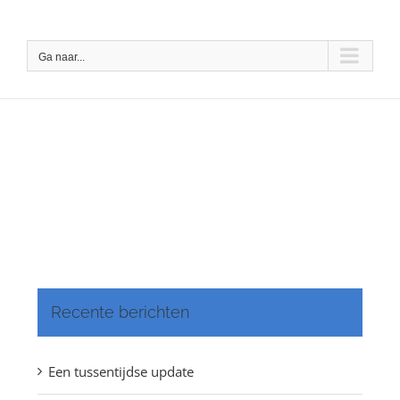
Ga
naar
Ga naar...
inhoud
Recente berichten
Een tussentijdse update