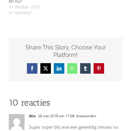
en nu?
voegen…
11 oktober 2017
In "overmij"
Share This Story, Choose Your
Platform!
Facebook
X
LinkedIn
WhatsApp
Tumblr
Pinterest
10 reacties
Alie
28 mei 2018 om 17:08
- Antwoorden
Super super blij wat een geweldig nieuws nu