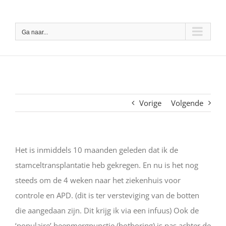
Ga
naar
Ga naar...
inhoud
Vorige
Volgende
Het is inmiddels 10 maanden geleden dat ik de
stamceltransplantatie heb gekregen. En nu is het nog
steeds om de 4 weken naar het ziekenhuis voor
controle en APD. (dit is ter versteviging van de botten
die aangedaan zijn. Dit krijg ik via een infuus) Ook de
‘populaire’ beenmergpunctie (botboring) is pas achter de