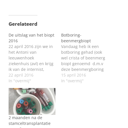
Gerelateerd
De uitslag van het biopt
Botboring-
2016
beenmergbiopt
22 april 2016 zijn we in
Vandaag heb ik een
het Antoni van
botboring gehad (ook
leeuwenhoek
wel crista of beenmerg
ziekenhuis (avl) en krijg
biopt genoemd d.m.v
ik van de internist,
deze beenmergboring
dr.van Leerdam te
22 april 2016
kan in het laboratorium
15 april 2016
horen dat er na
In "overmij"
worden vastgesteld of
In "overmij"
aanleiding van de
de plasmacellen
botboring een nieuwe
normaal delen. Als dat
kanker is gevonden
niet zo is dan worden
t.w.een plasmacytoom
er juist heel veel
in het darmbeen, met
plasmacellen van één
de vermelding dat als
soort aangemaakt. Deze
2 maanden na de
deze op meer plaatsen
verdringen de overige
stamceltransplantatie
wordt gevonden…
gezonde cellen en