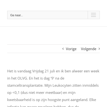
Ga
naar
Ga naar...
inhoud
Vorige
Volgende
Het is vandaag Vrijdag 21 juli en ik ben alweer een week
in het OLVG. En het is dag ‘9’ na de
stamceltransplantatie. Mijn Leukocyten zitten inmiddels
op <0,1 (dus niet meer meetbaar) en mijn
kwetsbaarheid is op zijn hoogste punt aangeland. Elke
infectie kan zware gevolgen hebben, dus de