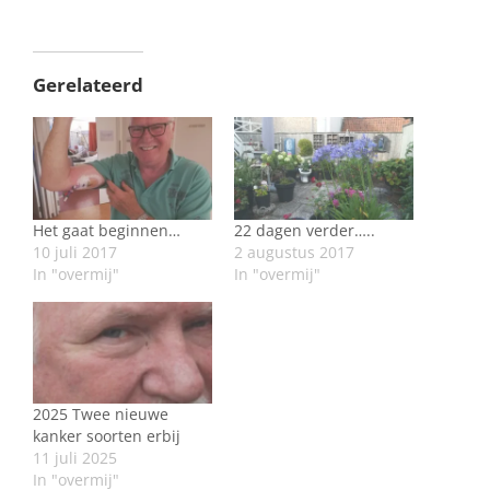
Gerelateerd
Het gaat beginnen…
22 dagen verder…..
10 juli 2017
2 augustus 2017
In "overmij"
In "overmij"
2025 Twee nieuwe
kanker soorten erbij
11 juli 2025
In "overmij"