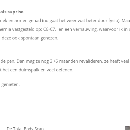
als suprise
 en nek en armen gehad (nu gaat het weer wat beter door fysio). M
khernia vastgesteld op: C6-C7, en een vernauwing, waarvoor ik i
 deze ook spontaan genezen.
 de pen. Dan mag ze nog 3 /6 maanden revalideren, ze heeft veel 
t het een duimspalk en veel oefenen.
 genieten.
De Total Body Scan..