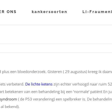
ER ONS
kankersoorten
Li-Fraumen
plus een bloedonderzoek. Gisteren ( 29 augustus) kreeg ik daarv
iets verbeterd.
De lichte ketens
zijn echter verhoogd naar ruim 52
art betekenen van een behandeling bij een ‘normale’ patiënt En juis
 syndroom
( de P53 verandering) een spelbreker is. De behandeli
 al bekend).