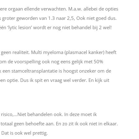
e orgaan ellende verwachten. M.a.w. allebei de opties
is groter geworden van 1.3 naar 2,5, Ook niet goed dus.
‘lytic lesion’ wordt er nog niet behandel bij 2 wel!
r geen realiteit. Multi myeloma (plasmacel kanker) heeft
room de voorspelling ook nog eens gelijk met 50%
ok een stamceltransplantatie is hoogst onzeker om de
n optie. Dus ik spit en vraag wel verder. En kijk uit
n risico,…Niet behandelen ook. In deze moet ik
otaal geen behoefte aan. En zo zit ik ook niet in elkaar.
 Dat is ook wel prettig.