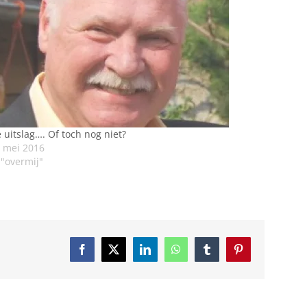
 uitslag…. Of toch nog niet?
 mei 2016
 "overmij"
Facebook
X
LinkedIn
WhatsApp
Tumblr
Pinterest