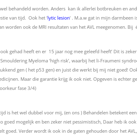
el behandeld worden. Anders kan ik allerlei botbreuken en ander
stie van tijd. Ook het ‘
lytic lesion
‘ . M.a.w gat in mijn darmbeen 
an worden ook de MRI resultaten van het AVL meegenomen. Bij één 
et ook gehad heeft en er 15 jaar nog mee geleefd heeft’ Dit is zeke
an Smouldering Myeloma ‘high risk’, waarbij het li-Fraumeni synd
ukkend gen ( het p53 gen) en juist die werkt bij mij niet goed! O
icijnen. Maar die garantie krijg ik ook niet. Opgeven is echter gee
voorkeur fase 3/4)
rtijd is het wel dubbel voor mij, (en ons ) Behandelen betekent ee
o goed mogelijk en ben zeker niet pessimistisch, Daar heb ik ook t
 voelt goed. Verder wordt ik ook in de gaten gehouden door het AVL,