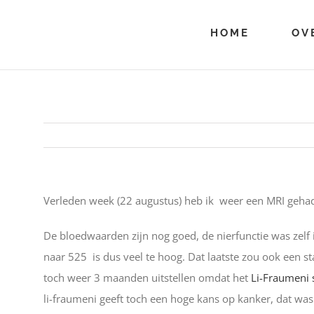
Ga
naar
HOME
OV
inhoud
Verleden week (22 augustus) heb ik weer een MRI gehad 
De bloedwaarden zijn nog goed, de nierfunctie was zelf 
naar 525 is dus veel te hoog. Dat laatste zou ook een st
toch weer 3 maanden uitstellen omdat het
Li-Fraumeni
li-fraumeni geeft toch een hoge kans op kanker, dat was