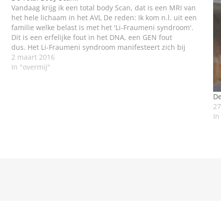
Vandaag krijg ik een total body Scan, dat is een MRI van
het hele lichaam in het AVL De reden: Ik kom n.l. uit een
familie welke belast is met het 'Li-Fraumeni syndroom'.
Dit is een erfelijke fout in het DNA, een GEN fout
dus. Het Li-Fraumeni syndroom manifesteert zich bij
name…
2 maart 2016
In "overmij"
De
27
In