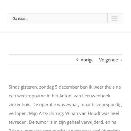
Ga
naar
Ga naar...
inhoud
Vorige
Volgende
Sinds gisteren, zondag 5 december ben ik weer thuis na
een week opname in het Antoni van Leeuwenhoek
ziekenhuis. De operatie was zwaar, maar is voorspoedig
verlopen. Mijn Arts/chirurg: Winan van Houdt was heel
tevreden. De tumor is in zijn geheel verwijderd, en na
24 uur Intensive care mocht ik weer naar zaal (dinsdag).