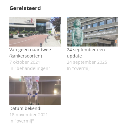
Gerelateerd
Van geen naar twee
24 september een
(kankersoorten)
update
7 oktober 2021
24 september 2025
In "behandelingen"
In "overmij"
Datum bekend!
18 november 2021
In "overmij"