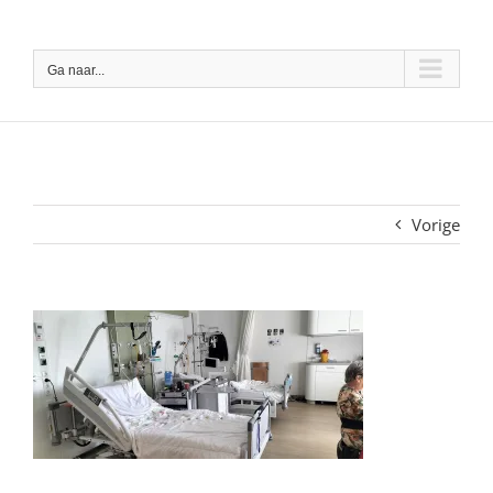
Ga
naar
Ga naar...
inhoud
Vorige