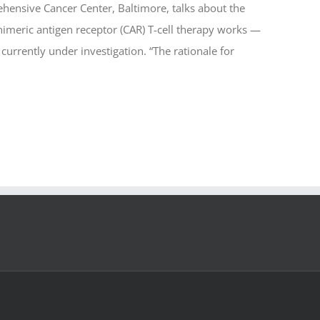
hensive Cancer Center, Baltimore, talks about the
himeric antigen receptor (CAR) T-cell therapy works —
urrently under investigation. “The rationale for