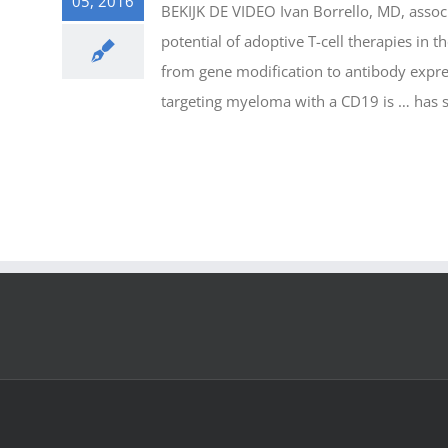
05, 2016
BEKIJK DE VIDEO Ivan Borrello, MD, assoc
potential of adoptive T-cell therapies in
from gene modification to antibody expres
targeting myeloma with a CD19 is … has sig