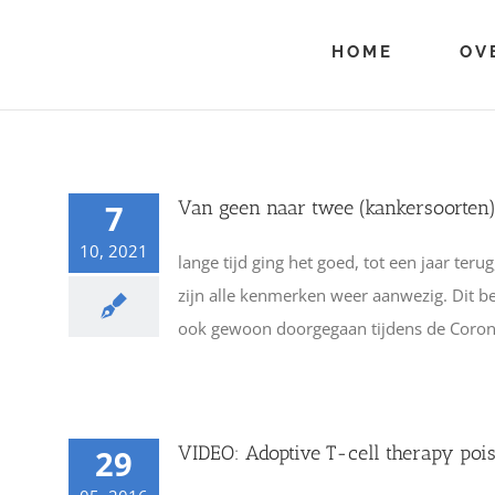
Ga
naar
HOME
OV
inhoud
Van geen naar twee (kankersoorten
7
10, 2021
lange tijd ging het goed, tot een jaar te
zijn alle kenmerken weer aanwezig. Dit b
ook gewoon doorgegaan tijdens de Corona, 
VIDEO: Adoptive T-cell therapy poi
29