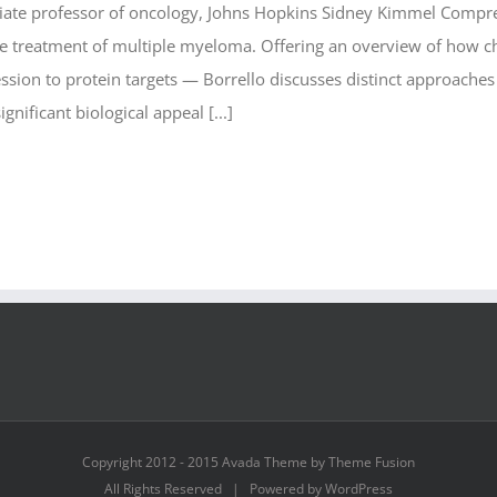
iate professor of oncology, Johns Hopkins Sidney Kimmel Compre
 the treatment of multiple myeloma. Offering an overview of how c
sion to protein targets — Borrello discusses distinct approaches c
nificant biological appeal [...]
Copyright 2012 - 2015 Avada Theme by Theme Fusion
All Rights Reserved | Powered by WordPress