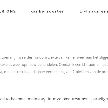
ER ONS
kankersoorten
Li-Fraumen
)
rug, toen mijn waardes rondom ziekte van kahler weer aan het stij
etekent, weer opnieuw behandelen. Omdat ik een Li-fraumeni pati
met als resultaat dit jaar: verdenking van 2 plekken van de prost
sed to become ‘mainstay’ in myeloma treatment paradig